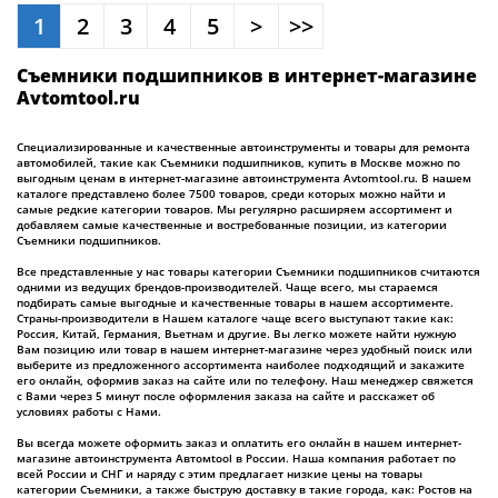
1
2
3
4
5
>
>>
Съемники подшипников в интернет-магазине
Avtomtool.ru
Специализированные и качественные автоинструменты и товары для ремонта
автомобилей, такие как Съемники подшипников, купить в Москве можно по
выгодным ценам в интернет-магазине автоинструмента Avtomtool.ru. В нашем
каталоге представлено более 7500 товаров, среди которых можно найти и
самые редкие категории товаров. Мы регулярно расширяем ассортимент и
добавляем самые качественные и востребованные позиции, из категории
Съемники подшипников.
Все представленные у нас товары категории Съемники подшипников считаются
одними из ведущих брендов-производителей. Чаще всего, мы стараемся
подбирать самые выгодные и качественные товары в нашем ассортименте.
Страны-производители в Нашем каталоге чаще всего выступают такие как:
Россия, Китай, Германия, Вьетнам и другие. Вы легко можете найти нужную
Вам позицию или товар в нашем интернет-магазине через удобный поиск или
выберите из предложенного ассортимента наиболее подходящий и закажите
его онлайн, оформив заказ на сайте или по телефону. Наш менеджер свяжется
с Вами через 5 минут после оформления заказа на сайте и расскажет об
условиях работы с Нами.
Вы всегда можете оформить заказ и оплатить его онлайн в нашем интернет-
магазине автоинструмента Автомtool в России. Наша компания работает по
всей России и СНГ и наряду с этим предлагает низкие цены на товары
категории Съемники, а также быструю доставку в такие города, как: Ростов на