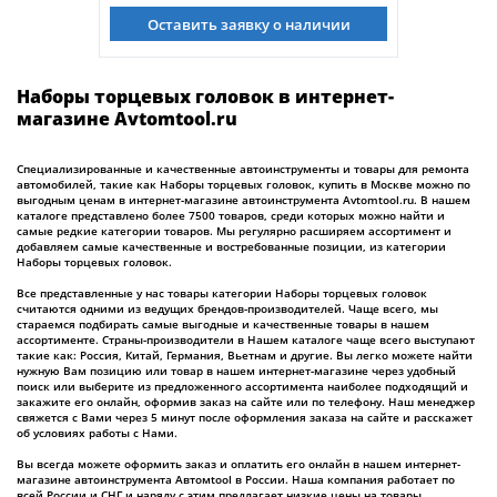
Оставить заявку о наличии
Наборы торцевых головок в интернет-
магазине Avtomtool.ru
Специализированные и качественные автоинструменты и товары для ремонта
автомобилей, такие как Наборы торцевых головок, купить в Москве можно по
выгодным ценам в интернет-магазине автоинструмента Avtomtool.ru. В нашем
каталоге представлено более 7500 товаров, среди которых можно найти и
самые редкие категории товаров. Мы регулярно расширяем ассортимент и
добавляем самые качественные и востребованные позиции, из категории
Наборы торцевых головок.
Все представленные у нас товары категории Наборы торцевых головок
считаются одними из ведущих брендов-производителей. Чаще всего, мы
стараемся подбирать самые выгодные и качественные товары в нашем
ассортименте. Страны-производители в Нашем каталоге чаще всего выступают
такие как: Россия, Китай, Германия, Вьетнам и другие. Вы легко можете найти
нужную Вам позицию или товар в нашем интернет-магазине через удобный
поиск или выберите из предложенного ассортимента наиболее подходящий и
закажите его онлайн, оформив заказ на сайте или по телефону. Наш менеджер
свяжется с Вами через 5 минут после оформления заказа на сайте и расскажет
об условиях работы с Нами.
Вы всегда можете оформить заказ и оплатить его онлайн в нашем интернет-
магазине автоинструмента Автомtool в России. Наша компания работает по
всей России и СНГ и наряду с этим предлагает низкие цены на товары