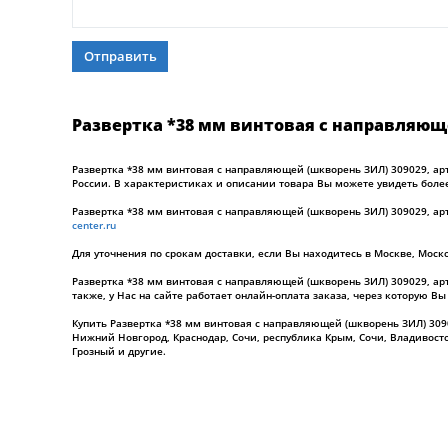
Отправить
Развертка *38 мм винтовая с направляющей
Развертка *38 мм винтовая с направляющей (шкворень ЗИЛ) 309029, арт
России. В характеристиках и описании товара Вы можете увидеть боле
Развертка *38 мм винтовая с направляющей (шкворень ЗИЛ) 309029, арт
center.ru
Для уточнения по срокам доставки, если Вы находитесь в Москве, Моск
Развертка *38 мм винтовая с направляющей (шкворень ЗИЛ) 309029, арт
также, у Нас на сайте работает онлайн-оплата заказа, через которую В
Купить Развертка *38 мм винтовая с направляющей (шкворень ЗИЛ) 309029
Нижний Новгород, Краснодар, Сочи, республика Крым, Сочи, Владивосто
Грозный и другие.