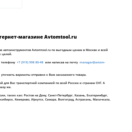
тернет-магазине Avtomtool.ru
не автоинструментов Avtomtool.ru по выгодным ценам в Москве и всей
х целей.
по телефону
+7 (919) 998 80-48
или написав на почту
manager@avtom-
и уточнить варианты отправки к Вам заказанного товара.
й для Вас транспортной компанией по всей России и странам СНГ. А
разу же.
и, таких как: Ростов на Дону, Санкт-Петербург, Казань, Екатеринбург,
сибирск, Кемерово, Иркутск, Самара, Волгоград, Астрахань, Махачкала,