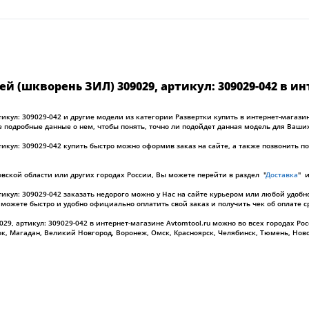
 (шкворень ЗИЛ) 309029, артикул: 309029-042 в ин
икул: 309029-042 и другие модели из категории Развертки купить в интернет-магази
е подробные данные о нем, чтобы понять, точно ли подойдет данная модель для Ваши
икул: 309029-042 купить быстро можно оформив заказ на сайте, а также позвонить 
овской области или других городах России, Вы можете перейти в раздел "
Доставка
" 
икул: 309029-042 заказать недорого можно у Нас на сайте курьером или любой удобно
ы можете быстро и удобно официально оплатить свой заказ и получить чек об оплате с
, артикул: 309029-042 в интернет-магазине Avtomtool.ru можно во всех городах Росси
к, Магадан, Великий Новгород, Воронеж, Омск, Красноярск, Челябинск, Тюмень, Ново