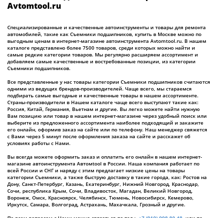
Avtomtool.ru
Специализированные и качественные автоинструменты и товары для ремонта
автомобилей, такие как Съемники подшипников, купить в Москве можно по
выгодным ценам в интернет-магазине автоинструмента Avtomtool.ru. В нашем
каталоге представлено более 7500 товаров, среди которых можно найти и
самые редкие категории товаров. Мы регулярно расширяем ассортимент и
добавляем самые качественные и востребованные позиции, из категории
Съемники подшипников.
Все представленные у нас товары категории Съемники подшипников считаются
одними из ведущих брендов-производителей. Чаще всего, мы стараемся
подбирать самые выгодные и качественные товары в нашем ассортименте.
Страны-производители в Нашем каталоге чаще всего выступают такие как:
Россия, Китай, Германия, Вьетнам и другие. Вы легко можете найти нужную
Вам позицию или товар в нашем интернет-магазине через удобный поиск или
выберите из предложенного ассортимента наиболее подходящий и закажите
его онлайн, оформив заказ на сайте или по телефону. Наш менеджер свяжется
с Вами через 5 минут после оформления заказа на сайте и расскажет об
условиях работы с Нами.
Вы всегда можете оформить заказ и оплатить его онлайн в нашем интернет-
магазине автоинструмента Автомtool в России. Наша компания работает по
всей России и СНГ и наряду с этим предлагает низкие цены на товары
категории Съемники, а также быструю доставку в такие города, как: Ростов на
Дону, Санкт-Петербург, Казань, Екатеринбург, Нижний Новгород, Краснодар,
Сочи, республика Крым, Сочи, Владивосток, Магадан, Великий Новгород,
Воронеж, Омск, Красноярск, Челябинск, Тюмень, Новосибирск, Кемерово,
Иркутск, Самара, Волгоград, Астрахань, Махачкала, Грозный и другие.
По всем вопросам с Нами можно связаться по тел.:
+7 (919) 998 80-48
или по